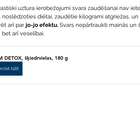
rastiski uztura ierobežojumi svara zaudēšanai nav iete
jo, noslēdzoties diētai, zaudētie kilogrami atgriežas, un
t arī par 
jo-jo efektu. 
Svars nepārtraukti mainās un š
, bet arī veselībai.
M DETOX, šķiedrvielas, 180 g
rciet tūlīt