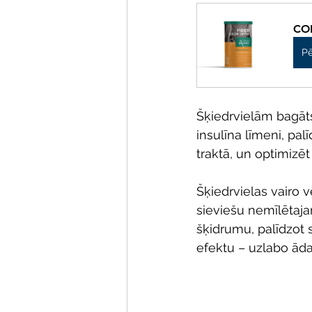
COL
Pē
Šķiedrvielām bagāts
insulīna līmeni, pa
traktā, un optimizēt
Šķiedrvielas vairo v
sieviešu nemīlētaj
šķidrumu, palīdzot 
efektu – uzlabo āda