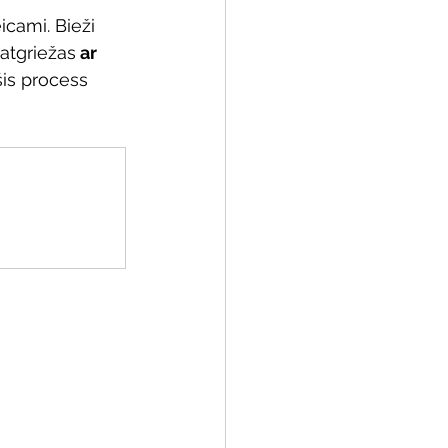
icami. Bieži 
 atgriežas
 ar 
is process 