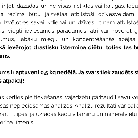
ir ļoti dažādas, un ne visas ir sliktas vai kaitīgas, taču 
as režīms būtu jāizvēlas atbilstoši dzīvesveida
. Izvēloties savai ikdienai un dzīves ritmam atbilstoš
us, viegli ieviešamus paradumus, ātri var novērot g
ojumus, labāku miegu un koncentrēšanās spējas.
ā ievērojot drastisku īstermiņa diētu, toties tas b
ums.
s ir aptuveni 0,5 kg nedēļā. Ja svars tiek zaudēts st
s atpakaļ!
ms ķerties pie tievēšanas, vajadzētu pārbaudīt savu ve
sas nepieciešamās analīzes. Analīžu rezultāti var palī
ti, it īpaši ja uzrādās kādu vitamīnu un minerālvielu d
erīna līmenis.