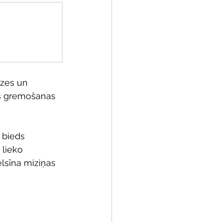
ozes un 
as gremošanas 
 bieds 
 lieko 
lsīna miziņas 