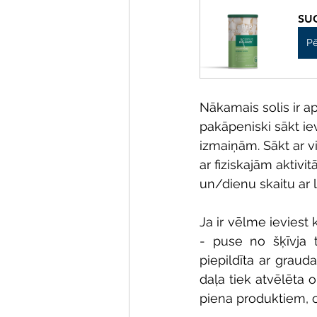
SUG
Pē
Nākamais solis ir 
pakāpeniski sākt iev
izmaiņām. Sākt ar v
ar fiziskajām aktiv
un/dienu skaitu ar l
Ja ir vēlme ieviest
- puse no šķīvja t
piepildīta ar graud
daļa tiek atvēlēta 
piena produktiem, 