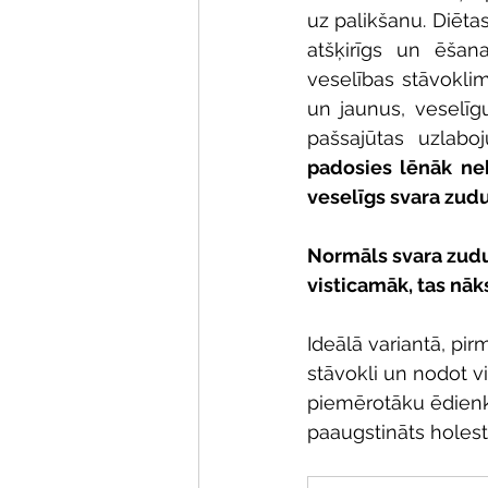
uz palikšanu. Diētas 
atšķirīgs un ēšan
veselības stāvoklim
un jaunus, veselīg
pašsajūtas uzlab
padosies lēnāk nek
veselīgs svara zud
Normāls svara zudum
visticamāk, tas nāk
Ideālā variantā, pir
stāvokli un nodot vi
piemērotāku ēdienkar
paaugstināts holest