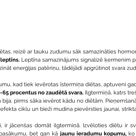
diētas, reizē ar tauku zudumu sāk samazināties hormon
 
leptīns.
 Leptīna samazinājums signalizē ķermenim pa
nāt enerģijas patēriņu, tādējādi apgrūtinot svara zu
umu, kad tiek ievērotas īstermiņa diētas, aptuveni gada
-65 procentus no zaudētā svara.
 Ilgtermiņā, katrs tre
 bija, pirms sāka ievērot kādu no diētām. Pieņemšanā
efekta ciklu un bieži mudina pievērsties jaunai, striktai
, ir jācenšas domāt ilgtermiņā. Izvēloties diētu ir sva
 pasākumu, bet gan kā 
jaunu ieradumu kopumu,
 ko