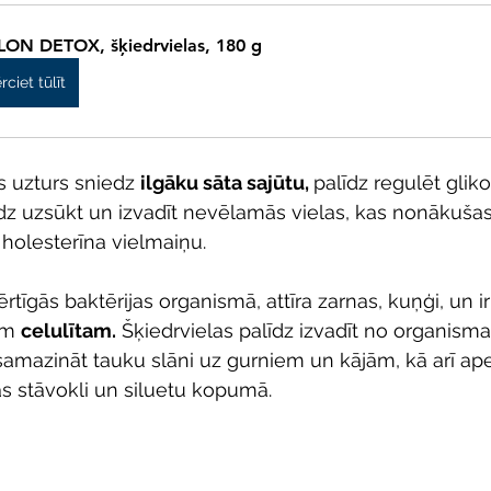
ON DETOX, šķiedrvielas, 180 g
rciet tūlīt
 uzturs sniedz 
ilgāku sāta sajūtu, 
palīdz regulēt glik
līdz uzsūkt un izvadīt nevēlamās vielas, kas nonākuš
 
holesterīna vielmaiņu
. 
ērtīgās baktērijas organismā, attīra zarnas, kuņģi, un ir
am 
celulītam.
 Šķiedrvielas palīdz izvadīt no organisma
samazināt tauku slāni uz gurniem un kājām, kā arī ape
s stāvokli un siluetu kopumā.