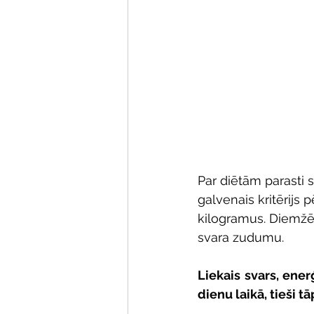
Par diētām parasti s
galvenais kritērijs pē
kilogramus. Diemžēl 
svara zudumu.
Liekais svars, ene
dienu laikā, tieši t