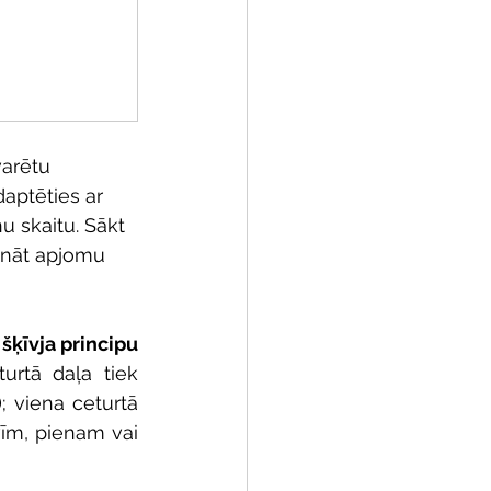
arētu 
adaptēties ar 
u skaitu. Sākt 
lināt apjomu 
 
šķīvja principu 
rtā daļa tiek 
; viena ceturtā 
vīm, pienam vai 