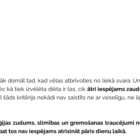
āk domāt tad, kad vēlas atbrīvoties no liekā svara. Un
c kā tiek izvēlēta diēta ir tas, cik 
ātri iespējams zaud
šāds kritērijs nekādi nav saistīts ne ar veselīgu, ne i
rģijas zudums, slimības un gremošanas traucējumi n
āpat tos nav iespējams atrisināt pāris dienu laikā.