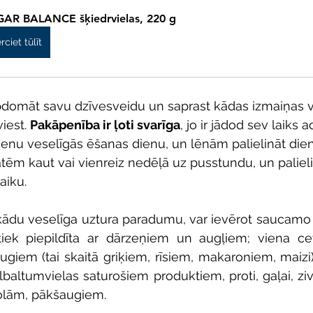
AR BALANCE šķiedrvielas, 220 g
rciet tūlīt
apdomāt savu dzīvesveidu un saprast kādas izmaiņas v
iest. 
Pakāpenība ir ļoti svarīga
, jo ir jādod sev laiks 
ienu veselīgās ēšanas dienu, un lēnām palielināt dien
itātēm kaut vai vienreiz nedēļā uz pusstundu, un palie
aiku. 
 kādu veselīga uztura paradumu, var ievērot saucamo
iek piepildīta ar dārzeņiem un augļiem; viena cetu
augiem (tai skaitā griķiem, rīsiem, makaroniem, maizi)
olbaltumvielas saturošiem produktiem, proti, gaļai, zi
olām, pākšaugiem.