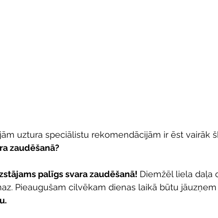
jām uztura speciālistu rekomendācijām ir ēst vairāk šķ
ara zaudēšanā?
izstājams palīgs svara zaudēšanā! 
Diemžēl liela daļa 
maz. Pieaugušam cilvēkam dienas laikā būtu jāuzņem v
u. 