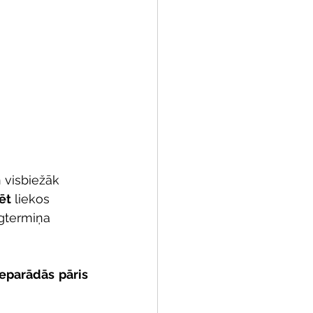
 visbiežāk 
ēt
 liekos 
lgtermiņa 
eparādās pāris 