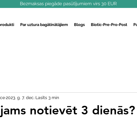
Bezmaksas piegāde pasūtījumiem virs 30 EUR
produkti
Par uztura bagātinātājiem
Blogs
Biotic-Pre-Pro-Post
P
ece
2023. g. 7. dec.
Lasīts 3 min
ējams notievēt 3 dienās?