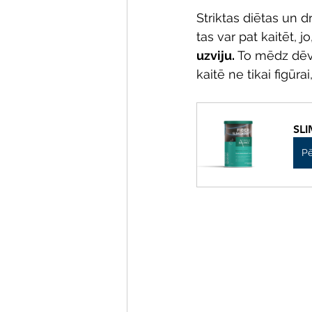
Striktas diētas un d
tas var pat kaitēt, 
uzviju. 
To mēdz dēvē
kaitē ne tikai figūrai
SLI
Pē