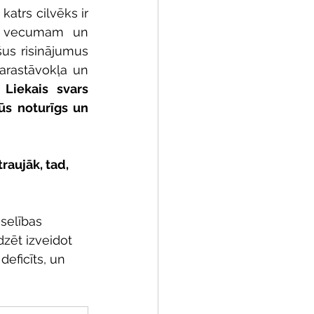
katrs cilvēks ir 
m, vecumam un 
us risinājumus 
arastāvokļa un 
 
Liekais svars 
ūs noturīgs un 
raujāk, tad, 
selības 
dzēt izveidot 
eficīts, un 