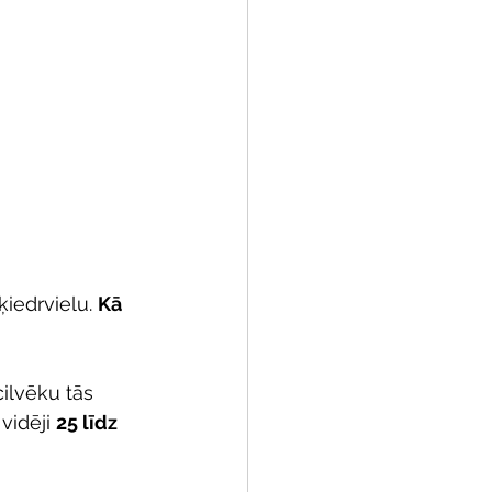
iedrvielu. 
Kā 
cilvēku tās 
idēji 
25 līdz 