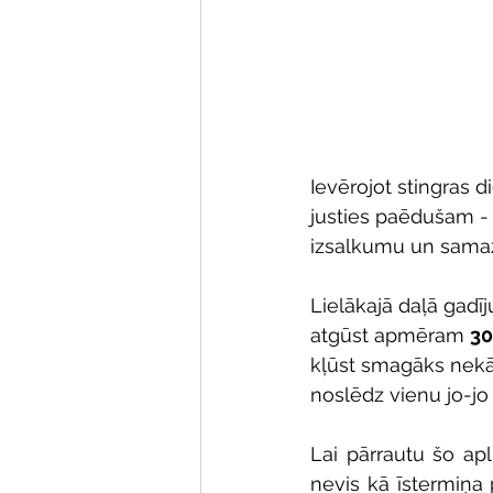
Ievērojot stingras 
justies paēdušam -
izsalkumu un samazi
Lielākajā daļā gadīj
atgūst apmēram 
30
kļūst smagāks nekā
noslēdz vienu jo-jo 
Lai pārrautu šo apli
nevis kā īstermiņa