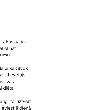
s, kas palīdz 
lielināt 
dumu.
 laikā cilvēki 
šais tievētājs 
s svarā 
 diētai.
rīgi to uztvert 
 ieviest ikdienā 