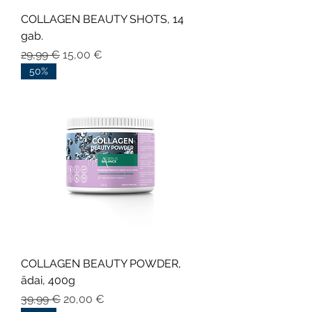
COLLAGEN BEAUTY SHOTS, 14
gab.
Parastā cena
Izpārdošanas cena
29,99 €
15,00 €
50%
COLLAGEN BEAUTY POWDER,
ādai, 400g
Parastā cena
Izpārdošanas cena
39,99 €
20,00 €