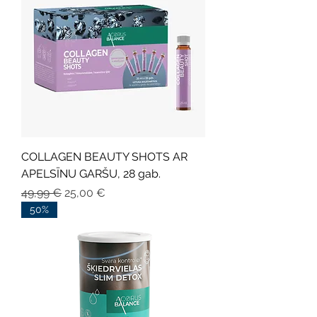
COLLAGEN BEAUTY SHOTS AR
APELSĪNU GARŠU, 28 gab.
Parastā cena
Izpārdošanas cena
49,99 €
25,00 €
50%