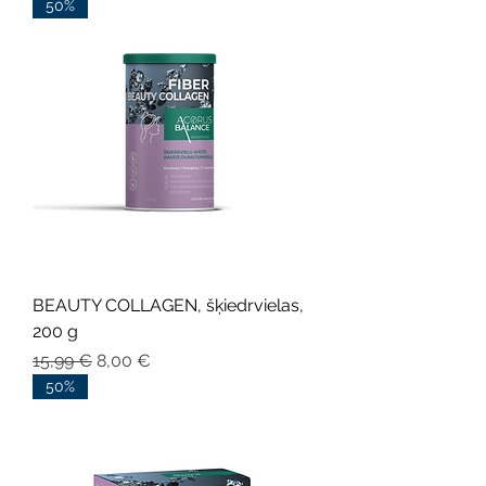
50%
BEAUTY COLLAGEN, šķiedrvielas,
200 g
Parastā cena
Izpārdošanas cena
15,99 €
8,00 €
50%