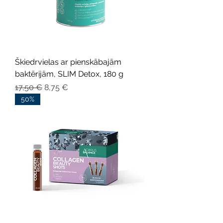
Škiedrvielas ar pienskābajām
baktērijām, SLIM Detox, 180 g
Parastā cena
Izpārdošanas cena
17,50 €
8,75 €
50%