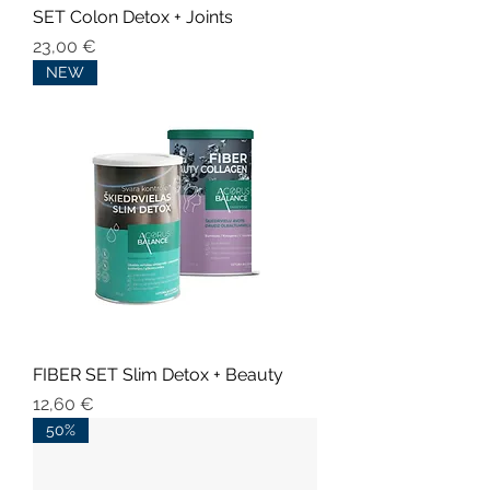
SET Colon Detox + Joints
Cena
23,00 €
NEW
FIBER SET Slim Detox + Beauty
Cena
12,60 €
50%