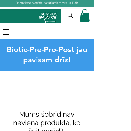
Bezmaksas piegāde pasūtījumiem virs 30 EUR
Biotic-Pre-Pro-Post jau
pavisam drīz!
Mums šobrīd nav
neviena produkta, ko