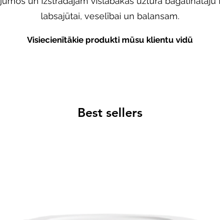
ājumos un izstrādājam vislabākās uztura bagātinātāju
labsajūtai, veselībai un balansam.
Visiecienītākie produkti mūsu klientu vidū
Best sellers