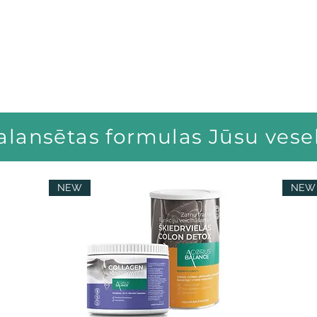
alansētas formulas Jūsu vesel
NEW
NEW