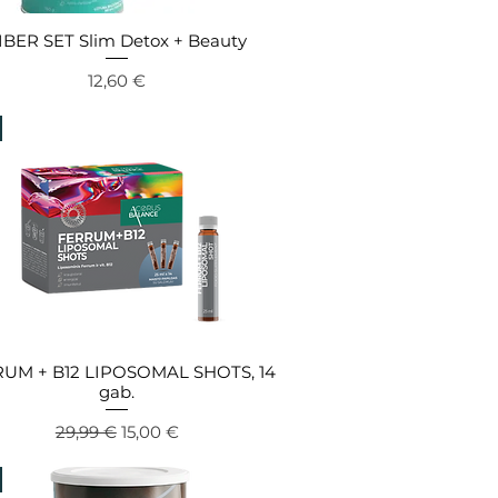
IBER SET Slim Detox + Beauty
Ātrais skats
Cena
12,60 €
UM + B12 LIPOSOMAL SHOTS, 14
Ātrais skats
gab.
Parastā cena
Izpārdošanas cena
29,99 €
15,00 €