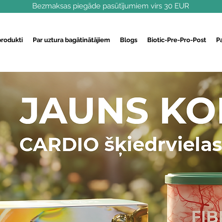
Bezmaksas piegāde pasūtījumiem virs 30 EUR
produkti
Par uztura bagātinātājiem
Blogs
Biotic-Pre-Pro-Post
P