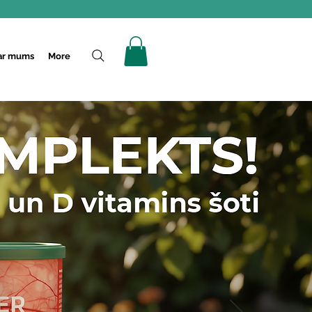
ar mums
More