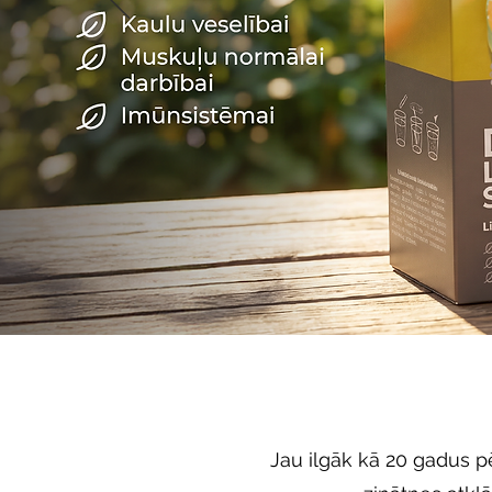
Jau ilgāk kā 20 gadus p