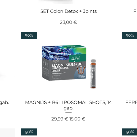
SET Colon Detox + Joints
F
Ātrais skats
Cena
23,00 €
50%
50%
gab.
MAGNIJS + B6 LIPOSOMAL SHOTS, 14
FERR
Ātrais skats
gab.
 cena
Parastā cena
Izpārdošanas cena
29,99 €
15,00 €
50%
50%