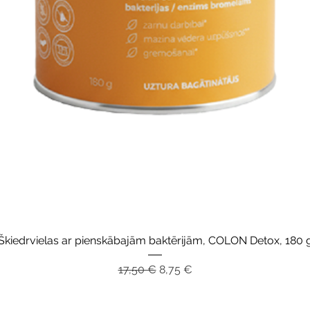
Ātrais skats
Škiedrvielas ar pienskābajām baktērijām, COLON Detox, 180 
Parastā cena
Izpārdošanas cena
17,50 €
8,75 €