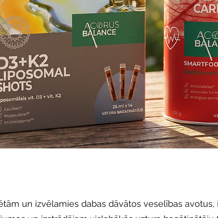
ētām un izvēlamies dabas dāvātos veselības avotus, 