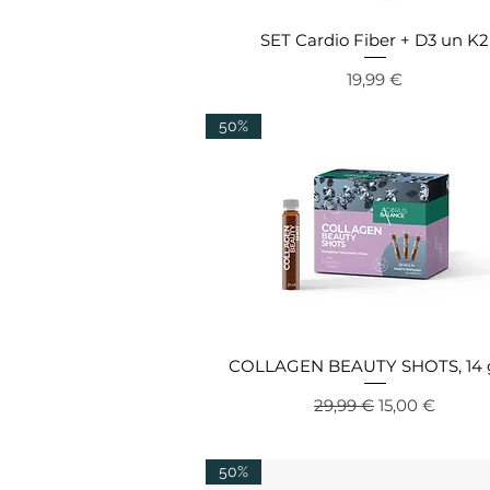
SET Cardio Fiber + D3 un K2
Ātrais skats
Cena
19,99 €
50%
COLLAGEN BEAUTY SHOTS, 14 
Ātrais skats
Parastā cena
Izpārdošanas
29,99 €
15,00 €
50%