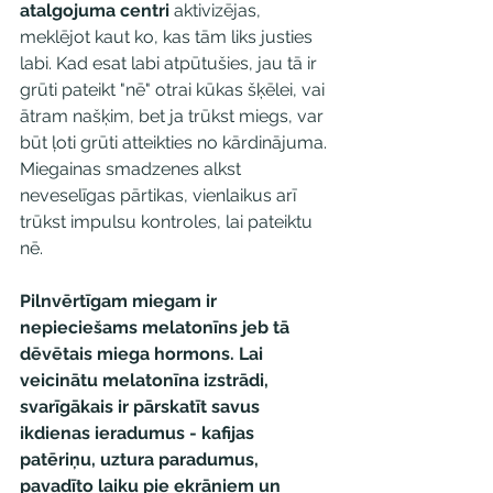
atalgojuma centri 
aktivizējas, 
meklējot kaut ko, kas tām liks justies 
labi. Kad esat labi atpūtušies, jau tā ir 
grūti pateikt "nē" otrai kūkas šķēlei, vai 
ātram našķim, bet ja trūkst miegs, var 
būt ļoti grūti atteikties no kārdinājuma. 
Miegainas smadzenes alkst 
neveselīgas pārtikas, vienlaikus arī 
trūkst impulsu kontroles, lai pateiktu 
nē.
Pilnvērtīgam miegam ir 
nepieciešams melatonīns jeb tā 
dēvētais miega hormons. Lai 
veicinātu melatonīna izstrādi, 
svarīgākais ir pārskatīt savus 
ikdienas ieradumus - kafijas 
patēriņu, uztura paradumus, 
pavadīto laiku pie ekrāniem un 