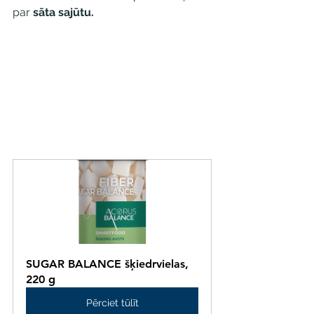
par 
sāta sajūtu. 
SUGAR BALANCE šķiedrvielas, 
220 g
Pērciet tūlīt