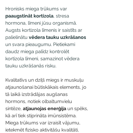
Hronisks miega trūkums var 
paaugstināt kortizola
, stresa 
hormona, līmeni jūsu organismā. 
Augsts kortizola līmenis ir saistīts ar 
palielinātu 
vēdera tauku uzkrāšanos
un svara pieaugumu. Pietiekami 
daudz miega palīdz kontrolēt 
kortizola līmeni, samazinot vēdera 
tauku uzkrāšanās risku.
Kvalitatīvs un dziļš miegs ir muskuļu 
atjaunošanai būtiskākais elements, jo 
tā laikā izstrādājas augšanas 
hormons, notiek olbaltumvielu 
sintēze, 
atjaunojas enerģija
 un spēks, 
kā arī tiek stiprināta imūnsistēma. 
Miega trūkums var izraisīt vājumu, 
ietekmēt fizisko aktivitāšu kvalitāti, 