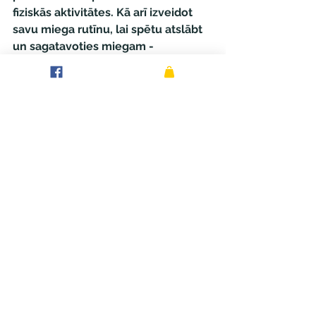
fiziskās aktivitātes. Kā arī izveidot 
savu miega rutīnu, lai spētu atslābt 
un sagatavoties miegam - 
nomierinoša tēja, grāmata, 
meditācija u.c.
GOOD NIGHT GUMMIES ar 
melatonīnu
Pērciet tūlīt