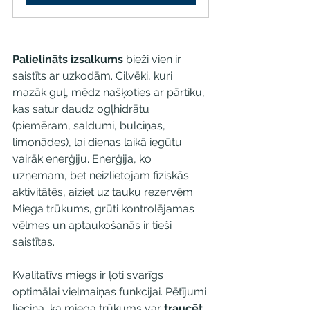
Palielināts izsalkums
 bieži vien ir 
saistīts ar uzkodām. Cilvēki, kuri 
mazāk guļ, mēdz našķoties ar pārtiku, 
kas satur daudz ogļhidrātu 
(piemēram, saldumi, bulciņas, 
limonādes), lai dienas laikā iegūtu 
vairāk enerģiju. Enerģija, ko 
uzņemam, bet neizlietojam fiziskās 
aktivitātēs, aiziet uz tauku rezervēm. 
Miega trūkums, grūti kontrolējamas 
vēlmes un aptaukošanās ir tieši 
saistītas.
Kvalitatīvs miegs ir ļoti svarīgs 
optimālai vielmaiņas funkcijai. Pētījumi 
liecina, ka miega trūkums var 
traucēt 