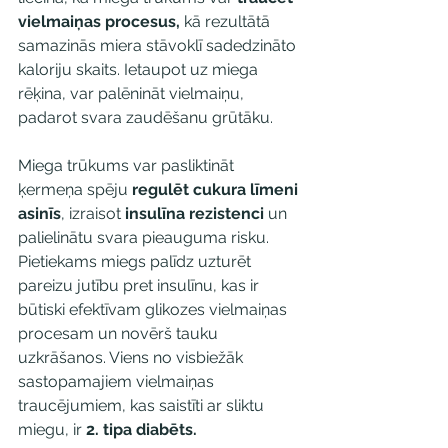
vielmaiņas procesus,
 kā rezultātā 
samazinās miera stāvoklī sadedzināto 
kaloriju skaits. Ietaupot uz miega 
rēķina, var palēnināt vielmaiņu, 
padarot svara zaudēšanu grūtāku.
Miega trūkums var pasliktināt 
ķermeņa spēju 
regulēt cukura līmeni 
asinīs
, izraisot 
insulīna rezistenci
 un 
palielinātu svara pieauguma risku. 
Pietiekams miegs palīdz uzturēt 
pareizu jutību pret insulīnu, kas ir 
būtiski efektīvam glikozes vielmaiņas 
procesam un novērš tauku 
uzkrāšanos. Viens no visbiežāk 
sastopamajiem vielmaiņas 
traucējumiem, kas saistīti ar sliktu 
miegu, ir 
2. tipa diabēts.