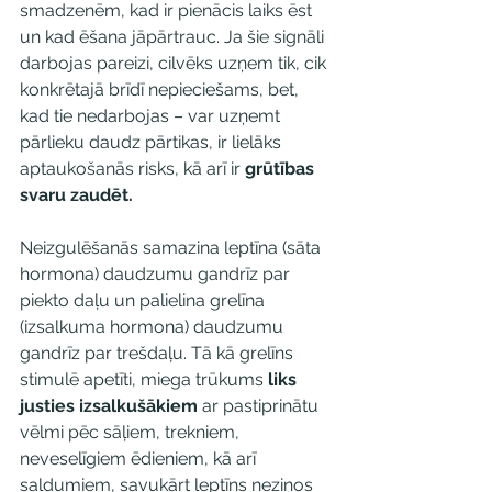
smadzenēm, kad ir pienācis laiks ēst 
un kad ēšana jāpārtrauc. Ja šie signāli 
darbojas pareizi, cilvēks uzņem tik, cik 
konkrētajā brīdī nepieciešams, bet, 
kad tie nedarbojas – var uzņemt 
pārlieku daudz pārtikas, ir lielāks 
aptaukošanās risks, kā arī ir 
grūtības 
svaru zaudēt.
Neizgulēšanās samazina leptīna (sāta 
hormona) daudzumu gandrīz par 
piekto daļu un palielina grelīna 
(izsalkuma hormona) daudzumu 
gandrīz par trešdaļu. Tā kā grelīns 
stimulē apetīti, miega trūkums 
liks 
justies izsalkušākiem
 ar pastiprinātu 
vēlmi pēc sāļiem, trekniem, 
neveselīgiem ēdieniem, kā arī 
saldumiem, savukārt leptīns neziņos 