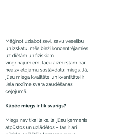
Mēģinot uzlabot sevi, savu veselību 
un izskatu, mēs bieži koncentrējamies 
uz diētām un fiziskiem 
vingrinājumiem, taču aizmirstam par 
neaizvietojamu sastāvdaļu: miegs. Jā, 
jūsu miega kvalitātei un kvantitātei ir 
liela nozīme svara zaudēšanas 
ceļojumā. 
Kāpēc miegs ir tik svarīgs?
Miegs nav tikai laiks, lai jūsu ķermenis 
atpūstos un uzlādētos – tas ir arī 