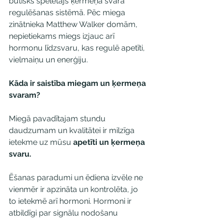
būtisks spēlētājs ķermeņa svara 
regulēšanas sistēmā. Pēc miega 
zinātnieka Matthew Walker domām, 
nepietiekams miegs izjauc arī 
hormonu līdzsvaru, kas regulē apetīti, 
vielmaiņu un enerģiju.
Kāda ir saistība miegam un ķermeņa 
svaram? 
Miegā pavadītajam stundu 
daudzumam un kvalitātei ir milzīga 
ietekme uz mūsu 
apetīti un ķermeņa 
svaru.
Ēšanas paradumi un ēdiena izvēle ne 
vienmēr ir apzināta un kontrolēta, jo 
to ietekmē arī hormoni. Hormoni ir 
atbildīgi par signālu nodošanu 