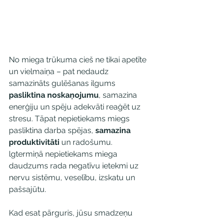
No miega trūkuma cieš ne tikai apetīte 
un vielmaiņa – pat nedaudz 
samazināts gulēšanas ilgums 
pasliktina noskaņojumu
, samazina 
enerģiju un spēju adekvāti reaģēt uz 
stresu. Tāpat nepietiekams miegs 
pasliktina darba spējas, 
samazina 
produktivitāti
 un radošumu. 
lgtermiņā nepietiekams miega 
daudzums rada negatīvu ietekmi uz 
nervu sistēmu, veselību, izskatu un 
pašsajūtu.
Kad esat pārguris, jūsu smadzeņu