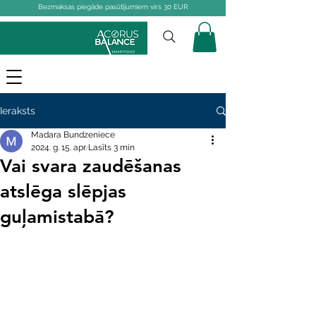
Bezmaksas piegāde pasūtījumiem virs 30 EUR
Ieraksts
Madara Bundzeniece
2024. g. 15. apr.
Lasīts 3 min
Vai svara zaudēšanas
atslēga slēpjas
guļamistabā?