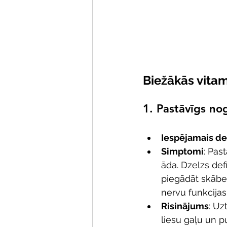
Biežākās vitam
1. 
Pastāvīgs no
Iespējamais def
Simptomi
: Pas
āda. Dzelzs defi
piegādāt skābek
nervu funkcijas
Risinājums
: Uz
liesu gaļu un p