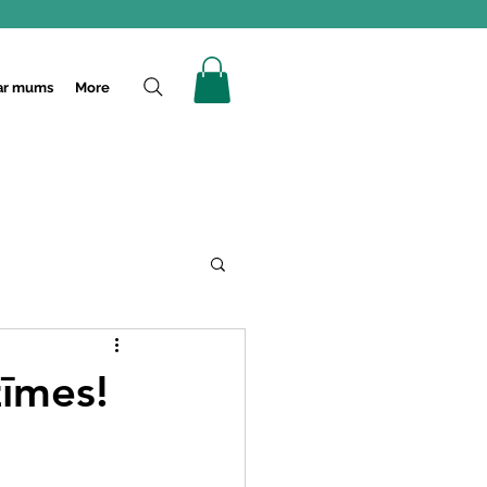
ar mums
More
zīmes!