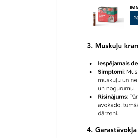
IMM
Pē
3. 
Muskuļu kram
Iespējamais def
Simptomi
: Mus
muskuļu un nerv
un nogurumu.
Risinājums
: Pā
avokado, tumšā 
dārzeņi.
4. 
Garastāvokļa