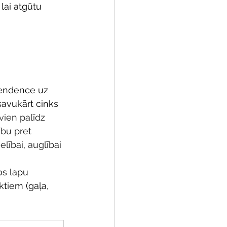
lai atgūtu 
tendence uz 
avukārt cinks 
vien palīdz 
bu pret 
lībai, auglībai 
os lapu 
tiem (gaļa, 