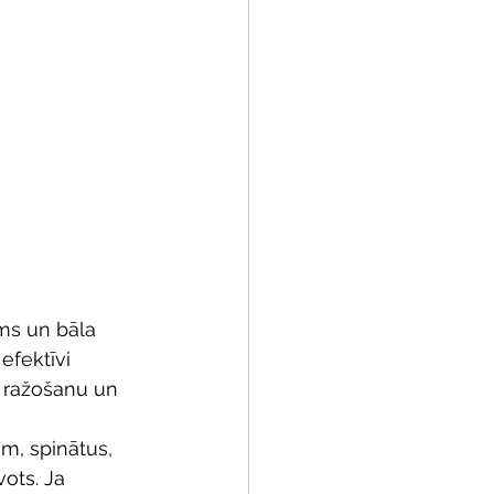
ms un bāla 
efektīvi 
s ražošanu un 
am, spinātus, 
ots. Ja 