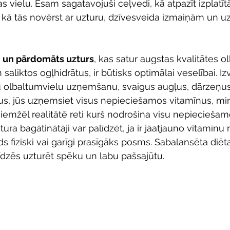
as vielu. Esam sagatavojuši ceļvedi, kā atpazīt izplatī
 kā tās novērst ar uzturu, dzīvesveida izmaiņām un uz
i un pārdomāts uzturs
, kas satur augstas kvalitātes o
saliktos ogļhidrātus, ir būtisks optimālai veselībai. Izv
mu olbaltumvielu uzņemšanu, svaigus augļus, dārzeņu
s, jūs uzņemsiet visus nepieciešamos vitamīnus, min
mžēl realitātē reti kurš nodrošina visu nepieciešamo 
ztura bagātinātāji var palīdzēt, ja ir jāatjauno vitamīnu
ds fiziski vai garīgi prasīgāks posms. Sabalansēta diēta
līdzēs uzturēt spēku un labu pašsajūtu.