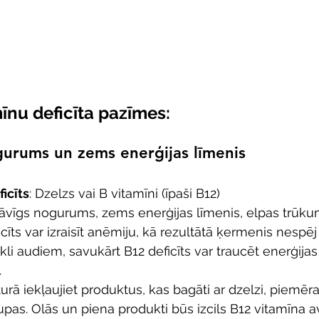
īnu deficīta pazīmes:
gurums un zems enerģijas līmenis
icīts
: Dzelzs vai B vitamīni (īpaši B12)
tāvīgs nogurums, zems enerģijas līmenis, elpas trūku
cīts var izraisīt anēmiju, kā rezultātā ķermenis nespēj 
li audiem, savukārt B12 deficīts var traucēt enerģija
.
turā iekļaujiet produktus, kas bagāti ar dzelzi, piemēr
upas. Olās un piena produkti būs izcils B12 vitamīna av