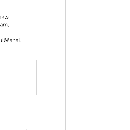
ākts 
ram, 
ulēšanai. 