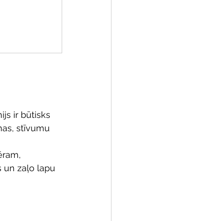
js ir būtisks 
mas, stīvumu 
ēram, 
s un zaļo lapu 