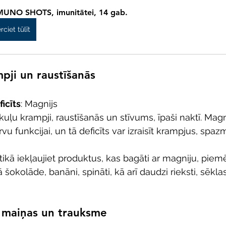
UNO SHOTS, imunitātei, 14 gab.
rciet tūlīt
pji un raustīšanās
icīts
: Magnijs
kuļu krampji, raustīšanās un stīvums, īpaši naktī. Magni
u funkcijai, un tā deficīts var izraisīt krampjus, spaz
rtikā iekļaujiet produktus, kas bagāti ar magniju, piem
šokolāde, banāni, spināti, kā arī daudzi rieksti, sēkla
 maiņas un trauksme