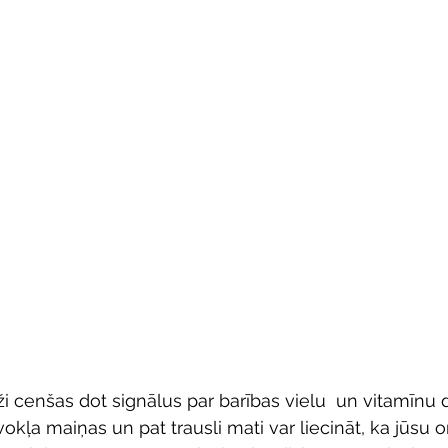
 cenšas dot signālus par barības vielu  un vitamīnu de
kļa maiņas un pat trausli mati var liecināt, ka jūsu