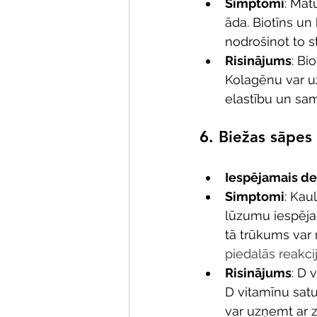
Simptomi
: Mat
āda. Biotīns un
nodrošinot to st
Risinājums
: Bi
Kolagēnu var uz
elastību un sa
6. 
Biežas sāpes 
Iespējamais def
Simptomi
: Kau
lūzumu iespēja. 
tā trūkums var
piedalās reakci
Risinājums
: D 
D vitamīnu satu
var uzņemt ar z