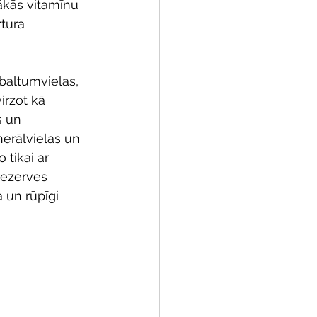
tākās vitamīnu 
tura 
lbaltumvielas, 
irzot kā 
s un 
erālvielas un 
tikai ar 
 rezerves 
 un rūpīgi 