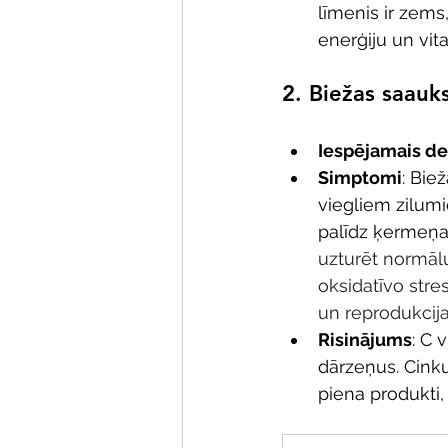
līmenis ir zems,
enerģiju un vital
2. 
Biežas saauk
Iespējamais def
Simptomi
: Bie
viegliem zilumi
palīdz ķermeņa 
uzturēt normālu
oksidatīvo stres
un reprodukcija
Risinājums
: C 
dārzeņus. Cinku
piena produkti,