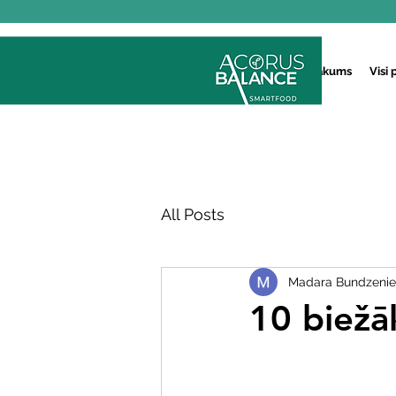
Sākums
Visi 
All Posts
Madara Bundzeni
10 biežā