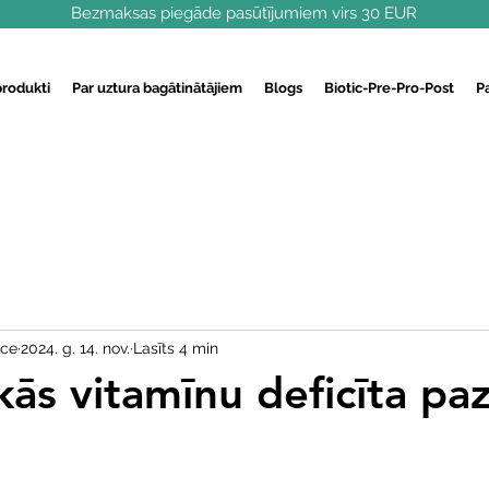
Bezmaksas piegāde pasūtījumiem virs 30 EUR
produkti
Par uztura bagātinātājiem
Blogs
Biotic-Pre-Pro-Post
P
ece
2024. g. 14. nov.
Lasīts 4 min
kās vitamīnu deficīta pa