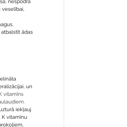
usa, nespodra 
veselībai, 
nagus. 
atbalstīt ādas 
elināta 
alizācijai, un 
K vitamīns 
kaulaudiem.
uzturā iekļauj 
 K vitamīnu 
brokoļiem, 