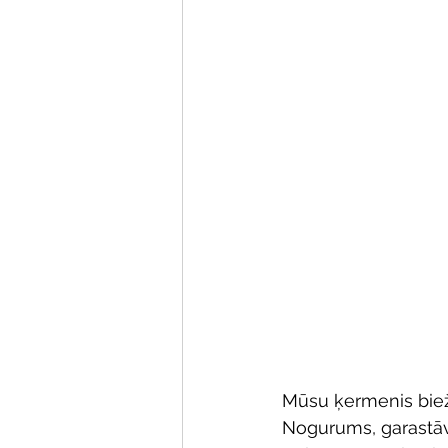
Mūsu ķermenis bieži
Nogurums, garastāvo