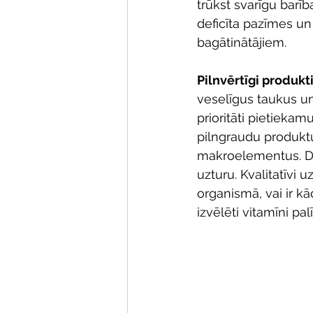
trūkst svarīgu barīb
deficīta pazīmes un
bagātinātājiem.
Pilnvērtīgi produkt
veselīgus taukus un 
prioritāti pietieka
pilngraudu produktu
makroelementus. Die
uzturu. Kvalitatīvi u
organismā, vai ir kā
izvēlēti vitamīni pa