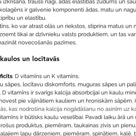
u izkrišana, trausli nagi, ādas elastības zudums un sa
 kolagēns ir galvenie komponenti ādas, matu un nagu 
iprību un elastību.
otīns, ko var atrast olās un riekstos, stiprina matus un 
ņemt tikai ar dzīvnieku valsts produktiem, un tas var 
mazināt novecošanās pazīmes.
kaulos un locītavās
icīts
: D vitamīns un K vitamīns.
lu sāpes, locītavu diskomforts, muguras sāpes un pali
D vitamīns ir svarīgs kalcija absorbcijai un kaulu miner
 novest pie vājinātiem kauliem un hroniskām sāpēm. 
jās, kas nodrošina kalcija nogādāšanu no asinīm uz 
vitamīns ir būtisks kaulu veselībai. Pavadi laiku ārā un 
rošus produktus, piemēram, taukainas zivis un pienu.
aļajiem lapu dārzeņiem, piemēram, spinātiem, kalē, 