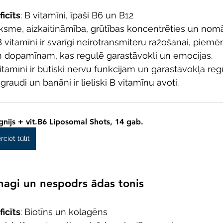
icīts
: B vitamīni, īpaši B6 un B12
uksme, aizkaitināmība, grūtības koncentrēties un nom
vitamīni ir svarīgi neirotransmiteru ražošanai, piemē
 dopamīnam, kas regulē garastāvokli un emocijas.
vitamīni ir būtiski nervu funkcijām un garastāvokļa reg
graudi un banāni ir lieliski B vitamīnu avoti. 
nijs + vit.B6 Liposomal Shots, 14 gab.
rciet tūlīt
 nagi un nespodrs ādas tonis
icīts
: Biotīns un kolagēns