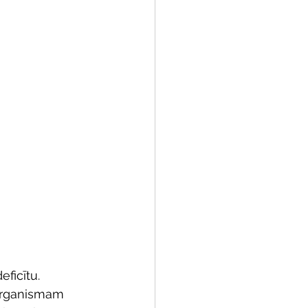
ficītu. 
 organismam 