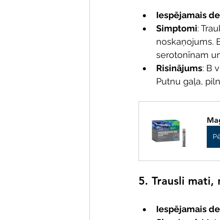
Iespējamais def
Simptomi
: Tra
noskaņojums. B 
serotonīnam un
Risinājums
: B 
Putnu gaļa, piln
Mag
Pē
5. 
Trausli mati,
Iespējamais def