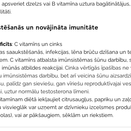
 apsveriet dzelzs vai B vitamīna uztura bagātinātājus, 
itāti.
stēšanās un novājināta imunitāte
icīts
: C vitamīns un cinks
žas saaukstēšanās, infekcijas, lēna brūču dzīšana un 
em. C vitamīns atbalsta imūnsistēmas šūnu darbību, s
imūnās atbildes reakcijai. 
Cinka vērtīgās īpašības ne 
 imūnsistēmas darbību, bet arī veicina šūnu aizsardzī
u, palīdz gan sieviešu, gan vīriešu reproduktīvajai vese
i, uztur normālu testosterona līmeni.
vitamīnam diētā iekļaujiet citrusaugļus, papriku un zaļ
 visvieglāk var uzņemt ar dzīvnieku izcelsmes produk
 olas), vai ar pākšaugiem, sēklām un riekstiem. 