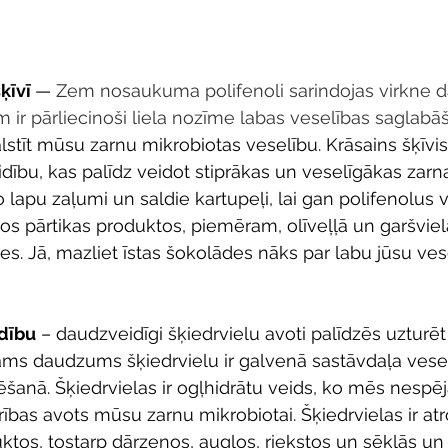
ķīvī 
— 
Zem nosaukuma polifenoli sarindojas virkne 
 ir pārliecinoši liela nozīme labas veselības saglabāš
alstīt mūsu zarnu mikrobiotas veselību. Krāsains šķīvi
ību, kas palīdz veidot stiprākas un veselīgākas zarnas
 lapu zaļumi un saldie kartupeļi, lai gan polifenolus va
pārtikas produktos, piemēram, olīveļļā un garšvielās
s. Jā, mazliet īstas šokolādes nāks par labu jūsu vese
dību
 – daudzveidīgi šķiedrvielu avoti palīdzēs uzturē
ams daudzums šķiedrvielu ir galvenā sastāvdaļa vese
ēšanā. Šķiedrvielas ir ogļhidrātu veids, ko mēs nespēj
arības avots mūsu zarnu mikrobiotai. Šķiedrvielas ir a
ktos, tostarp dārzeņos, augļos, riekstos un sēklās un