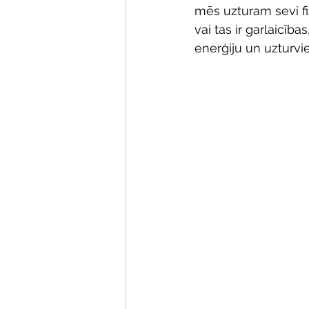
mēs uzturam sevi fiz
vai tas ir garlaicīb
enerģiju un uzturvie