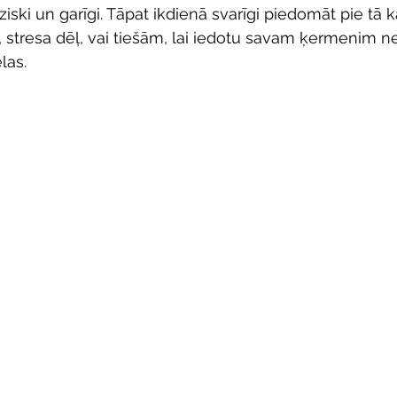
iski un garīgi. Tāpat ikdienā svarīgi piedomāt pie tā 
as, stresa dēļ, vai tiešām, lai iedotu savam ķermenim 
las.