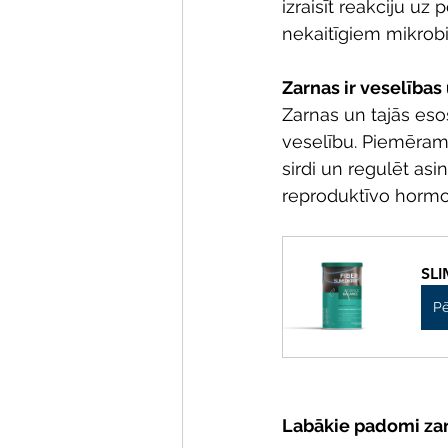
izraisīt reakciju uz
nekaitīgiem mikrob
Zarnas ir veselības 
Zarnas un tajās eso
veselību. Piemēram,
sirdi un regulēt as
reproduktīvo hormo
SLI
Pē
Labākie padomi zar