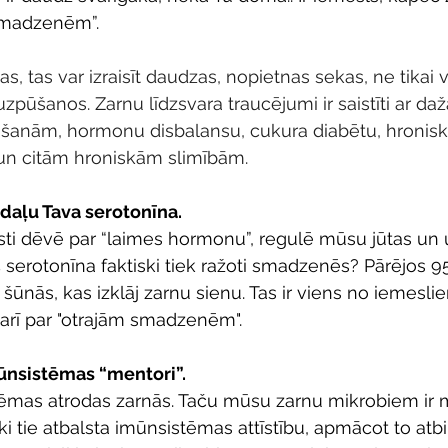
smadzenēm”.
s, tas var izraisīt daudzas, nopietnas sekas, ne tikai
uzpūšanos. Zarnu līdzsvara traucējumi ir saistīti ar d
anām, hormonu disbalansu, cukura diabētu, hronis
un citām hroniskām slimībām.
 daļu Tava serotonīna.
sti dēvē par “laimes hormonu”, regulē mūsu jūtas un 
 5% serotonīna faktiski tiek ražoti smadzenēs? Pārējos 9
šūnās, kas izklāj zarnu sienu. Tas ir viens no iemesli
 arī par "otrajām smadzenēm".
mūnsistēmas “mentori”.
ēmas atrodas zarnās. Taču mūsu zarnu mikrobiem ir m
ki tie atbalsta imūnsistēmas attīstību, apmācot to atbi