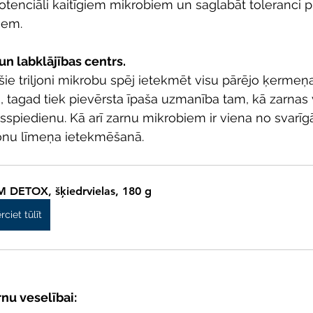
 potenciāli kaitīgiem mikrobiem un saglabāt toleranci p
iem.
un labklājības centrs.
šie triljoni mikrobu spēj ietekmēt visu pārējo ķermeņ
 tagad tiek pievērsta īpaša uzmanība tam, kā zarnas 
insspiedienu. Kā arī zarnu mikrobiem ir viena no svar
nu līmeņa ietekmēšanā. 
M DETOX, šķiedrvielas, 180 g
rciet tūlīt
nu veselībai: