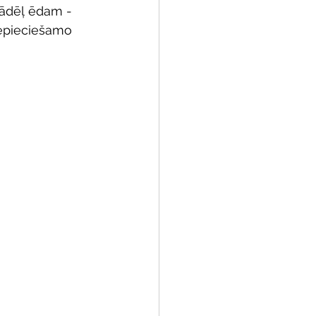
kādēļ ēdam - 
nepieciešamo 