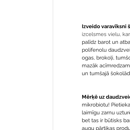
Izveido varavīksni š
izcelsmes vielu, kam
palīdz barot un atb
polifenolu daudzveid
ogas, brokoļi, tumšo
mazāk acīmredzamos 
un tumšajā šokolāde
Mērķē uz daudzvei
mikrobiotu! Pietiek
laimīgu zarnu uztur
bet tas ir būtisks b
augu pārtikas produ