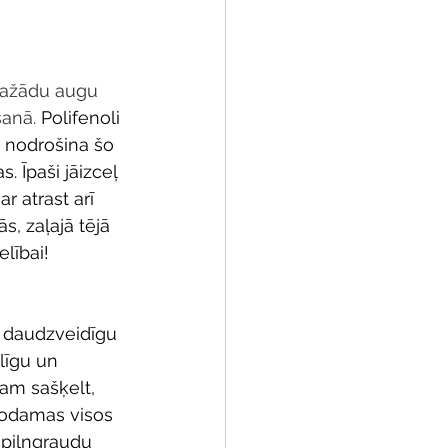
dažādu augu 
anā. 
Polifenoli 
s nodrošina šo 
. Īpaši jāizceļ 
r atrast arī 
, zaļajā tējā 
lībai!
t daudzveidīgu 
līgu un 
am sašķelt, 
trodamas visos 
 pilngraudu 