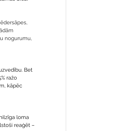
 vēdersāpes, 
ažādām 
ku nogurumu, 
uzvedību. Bet 
5% ražo 
em, kāpēc 
ilzīga loma 
lstoši reaģēt – 