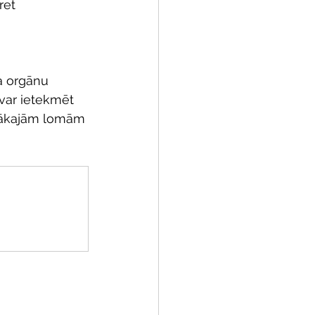
ret 
a orgānu 
var ietekmēt 
īgākajām lomām 