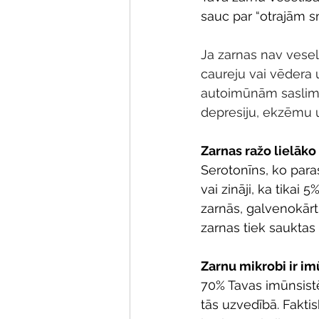
sauc par “otrajām 
Ja zarnas nav vesela
caureju vai vēdera 
autoimūnām saslimš
depresiju, ekzēmu 
Zarnas ražo lielāko
Serotonīns, ko para
vai zināji, ka tikai
zarnās, galvenokārt 
zarnas tiek sauktas
Zarnu mikrobi ir i
70% Tavas imūnsist
tās uzvedībā. Faktis