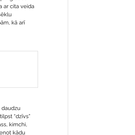
 ar cita veida 
sēklu 
ām, kā arī 
a daudzu 
ilpst “dzīvs” 
ss, kimchi, 
ienot kādu 