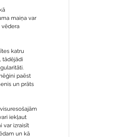
kā 
duma maiņa var 
 vēdera 
tes katru 
 tādējādi 
laritāti. 
mēģini paēst 
enis un prāts 
 visuresošajām 
ri iekļaut 
var izraisīt 
s ēdam un kā 