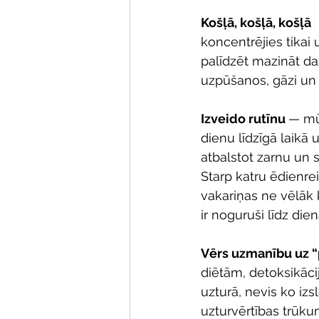
Košļā, košļā, košļā
 
koncentrējies tikai
palīdzēt mazināt d
uzpūšanos, gāzi un 
Izveido rutīnu 
— mūs
dienu līdzīgā laikā 
atbalstot zarnu un 
Starp katru ēdienre
vakariņas ne vēlāk 
ir noguruši līdz die
Vērs uzmanību uz “
diētām, detoksikāci
uzturā, nevis ko izs
uzturvērtības trūku