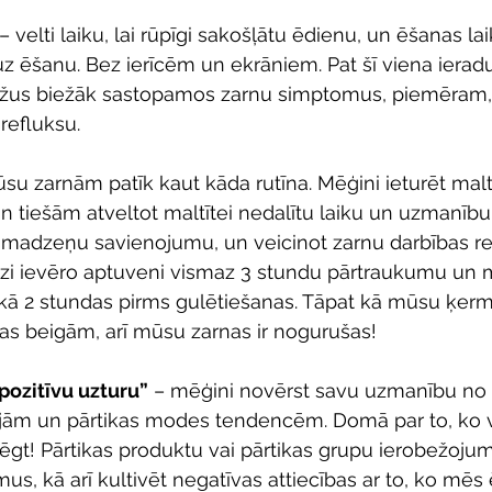
 – velti laiku, lai rūpīgi sakošļātu ēdienu, un ēšanas lai
 uz ēšanu. Bez ierīcēm un ekrāniem. Pat šī viena iera
ažus biežāk sastopamos zarnu simptomus, piemēram,
refluksu.
u zarnām patīk kaut kāda rutīna. Mēģini ieturēt maltī
un tiešām atveltot maltītei nedalītu laiku un uzmanību,
smadzeņu savienojumu, un veicinot zarnu darbības regu
izi ievēro aptuveni vismaz 3 stundu pārtraukumu un 
kā 2 stundas pirms gulētiešanas. Tāpat kā mūsu ķerm
nas beigām, arī mūsu zarnas ir nogurušas! 
pozitīvu uzturu”
 – mēģini novērst savu uzmanību no
jām un pārtikas modes tendencēm. Domā par to, ko va
lēgt! Pārtikas produktu vai pārtikas grupu ierobežojumi 
mus, kā arī kultivēt negatīvas attiecības ar to, ko mē