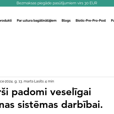
Bezmaksas piegāde pasūtījumiem virs 30 EUR
produkti
Par uztura bagātinātājiem
Blogs
Biotic-Pre-Pro-Post
P
ece
2024. g. 13. marts
Lasīts 4 min
rši padomi veselīgai
as sistēmas darbībai.