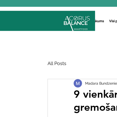
Sākums
Visi 
All Posts
Madara Bundzeni
9 vienkā
gremošan