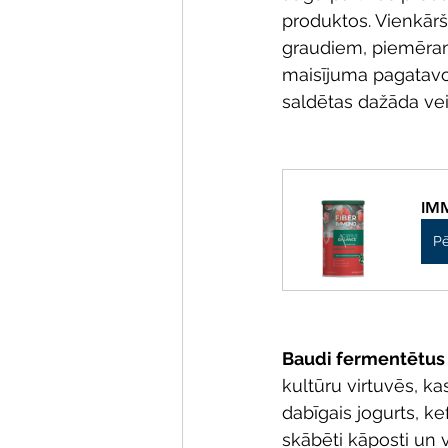
produktos. Vienkārš
graudiem, piemēram,
maisījuma pagatavoš
saldētas dažāda veida
IMM
Pē
Baudi fermentētus
kultūru virtuvēs, ka
dabīgais jogurts, ke
skābēti kāposti un