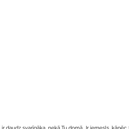
 ir daudz svarīgāka, nekā Tu domā.. Ir iemesls, kāpēc 