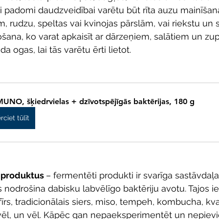
i padomi daudzveidībai varētu būt rīta auzu mainīšana
 rudzu, speltas vai kvinojas pārslām, vai riekstu un 
ana, ko varat apkaisīt ar dārzeņiem, salātiem un zup
 ogas, lai tās varētu ērti lietot.
UNO, šķiedrvielas + dzīvotspējīgās baktērijas, 180 g
rciet tūlīt
 produktus 
– fermentēti produkti ir svarīga sastāvdaļ
s nodrošina dabisku labvēlīgo baktēriju avotu. Tajos iet
fīrs, tradicionālais siers, miso, tempeh, kombucha, kva
 vēl, un vēl. Kāpēc gan nepaeksperimentēt un nepiev