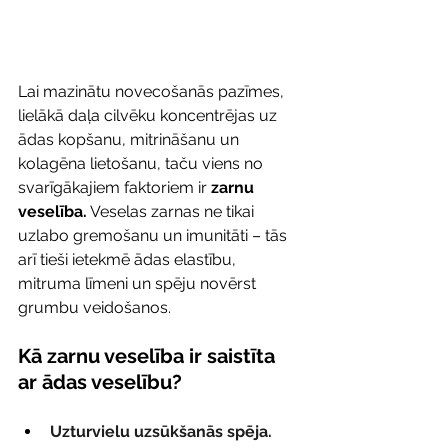
Lai mazinātu novecošanās pazīmes, 
lielākā daļa cilvēku koncentrējas uz 
ādas kopšanu, mitrināšanu un 
kolagēna lietošanu, taču viens no 
svarīgākajiem faktoriem ir 
zarnu 
veselība.
 Veselas zarnas ne tikai 
uzlabo gremošanu un imunitāti – tās 
arī tieši ietekmē ādas elastību, 
mitruma līmeni un spēju novērst 
grumbu veidošanos.
Kā zarnu veselība ir saistīta 
ar ādas veselību?
Uzturvielu uzsūkšanās spēja.