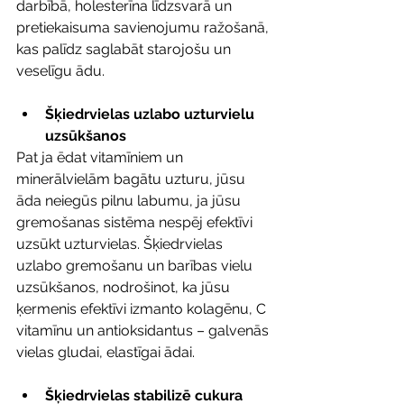
darbībā, holesterīna līdzsvarā un 
pretiekaisuma savienojumu ražošanā, 
kas palīdz saglabāt starojošu un 
veselīgu ādu.
Šķiedrvielas uzlabo uzturvielu 
uzsūkšanos
Pat ja ēdat vitamīniem un 
minerālvielām bagātu uzturu, jūsu 
āda neiegūs pilnu labumu, ja jūsu 
gremošanas sistēma nespēj efektīvi 
uzsūkt uzturvielas. Šķiedrvielas 
uzlabo gremošanu un barības vielu 
uzsūkšanos, nodrošinot, ka jūsu 
ķermenis efektīvi izmanto kolagēnu, C 
vitamīnu un antioksidantus – galvenās 
vielas gludai, elastīgai ādai.
Šķiedrvielas stabilizē cukura 