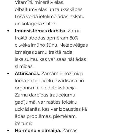
Vitamīni, minerālvielas, 
olbaltumvielas un tauksskābes 
tiešā veidā ietekmē ādas izskatu 
un kolagēna sintēzi;
Imūnsistēmas darbība.
 Zarnu 
traktā atrodas apmēram 80% 
cilvēka imūno šūnu. Nelabvēlīgas 
izmaiņas zarnu traktā rada 
iekaisumu, kas var saasināt ādas 
slimības;
Attīrīšanās. 
Zarnām ir nozīmīga 
loma kaitīgo vielu izvadīšanā no 
organisma jeb detoksikācijā. 
Zarnu darbības traucējumu 
gadījumā, var rasties toksīnu 
uzkrāšanās, kas var izpausties kā 
ādas problēmas, piemēram, 
izsitumi;
Hormonu vielmaiņa. 
Zarnas 