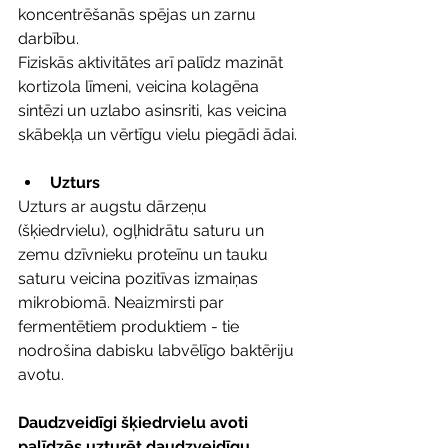
koncentrēšanās spējas un zarnu 
darbību.
Fiziskās aktivitātes arī palīdz mazināt 
kortizola līmeni, veicina kolagēna 
sintēzi un uzlabo asinsriti, kas veicina 
skābekļa un vērtīgu vielu piegādi ādai.
Uzturs
Uzturs ar augstu dārzeņu 
(šķiedrvielu), ogļhidrātu saturu un 
zemu dzīvnieku proteīnu un tauku 
saturu veicina pozitīvas izmaiņas 
mikrobiomā. Neaizmirsti par 
f
ermentētiem produktiem - tie 
nodrošina dabisku labvēlīgo baktēriju 
avotu.
Daudzveidīgi šķiedrvielu avoti 
palīdzēs uzturēt daudzveidīgu 