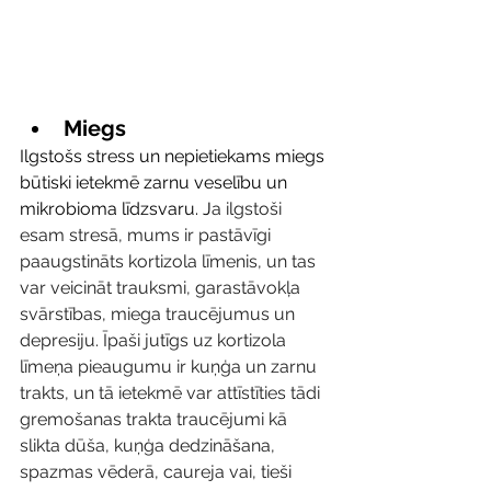
Miegs
Ilgstošs stress un nepietiekams miegs 
būtiski ietekmē zarnu veselību un 
mikrobioma līdzsvaru. J
a ilgstoši 
esam stresā, mums ir pastāvīgi 
paaugstināts kortizola līmenis, un tas 
var veicināt trauksmi, garastāvokļa 
svārstības, miega traucējumus un 
depresiju. Īpaši jutīgs uz kortizola 
līmeņa pieaugumu ir kuņģa un zarnu 
trakts, un tā ietekmē var attīstīties tādi 
gremošanas trakta traucējumi kā 
slikta dūša, kuņģa dedzināšana, 
spazmas vēderā, caureja vai, tieši 