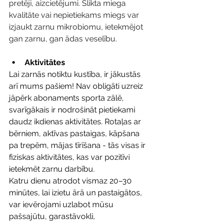
pretēji, aizcietējumi. 
Slikta miega 
kvalitāte vai nepietiekams miegs var 
izjaukt zarnu mikrobiomu, ietekmējot 
gan zarnu, gan ādas veselību.
Aktivitātes
Lai zarnās notiktu kustība, ir jākustās 
arī mums pašiem! Nav obligāti uzreiz 
jāpērk abonaments sporta zālē, 
svarīgākais ir nodrošināt pietiekami 
daudz ikdienas aktivitātes. Rotaļas ar 
bērniem, aktīvas pastaigas, kāpšana 
pa trepēm, mājas tīrīšana - tās visas ir 
fiziskas aktivitātes, kas var pozitīvi 
ietekmēt zarnu darbību.
Katru dienu atrodot vismaz 20–30 
minūtes, lai izietu ārā un pastaigātos, 
var ievērojami uzlabot mūsu 
pašsajūtu, garastāvokli, 