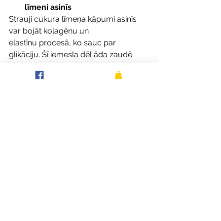
līmeni asinīs
Strauji cukura līmeņa kāpumi asinīs 
var bojāt kolagēnu un 
elastīnu procesā, ko sauc par 
glikāciju. Šī iemesla dēļ āda zaudē 
elastību un sāk veidoties grumbiņas. 
Šķiedrvielas palēnina cukura 
uzsūkšanos asinīs, novēršot ādas 
priekšlaicīgu novecošanos un 
saglabājot tās elastību.
Šķiedrvielas veicina ķermeņa 
attīrīšanos
Aknas un zarnas darbojas kopā, lai 
izvadītu toksīnus, bet, ja gremošana ir 
lēna, šie toksīni uzkrājas organismā, 
izraisot aknēm līdzīgus izsitumus, 
blāvumu vai ādas kairinājumu. 
Šķiedrvielas palīdz ātri un efektīvi 