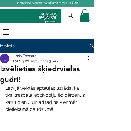
Bezmaksas piegāde pasūtījumiem virs 30 EUR
Ieraksts
Linda Ferstere
2022. g. 20. sept.
Lasīts 3 min
Izvēlieties šķiedrvielas
gudri!
Latvijā veiktās aptaujas uzrāda, ka 
tikai trešdaļa iedzīvotāju ēd dārzeņus 
katru dienu, un arī tad ne vienmēr 
pietiekamā daudzumā.