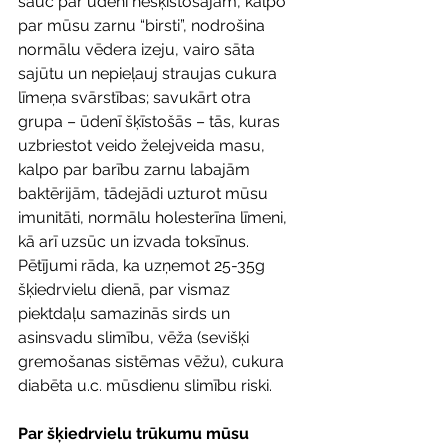
sauc par ūdenī nešķīstošajām, kalpo 
par mūsu zarnu “birsti”, nodrošina 
normālu vēdera izeju, vairo sāta 
sajūtu un nepieļauj straujas cukura 
līmeņa svārstības; savukārt otra 
grupa – ūdenī šķīstošās – tās, kuras 
uzbriestot veido želejveida masu, 
kalpo par barību zarnu labajām 
baktērijām, tādejādi uzturot mūsu 
imunitāti, normālu holesterīna līmeni, 
kā arī uzsūc un izvada toksīnus. 
Pētījumi rāda, ka uzņemot 25-35g 
šķiedrvielu dienā, par vismaz 
piektdaļu samazinās sirds un 
asinsvadu slimību, vēža (sevišķi 
gremošanas sistēmas vēžu), cukura 
diabēta u.c. mūsdienu slimību riski. 
Par šķiedrvielu trūkumu mūsu 