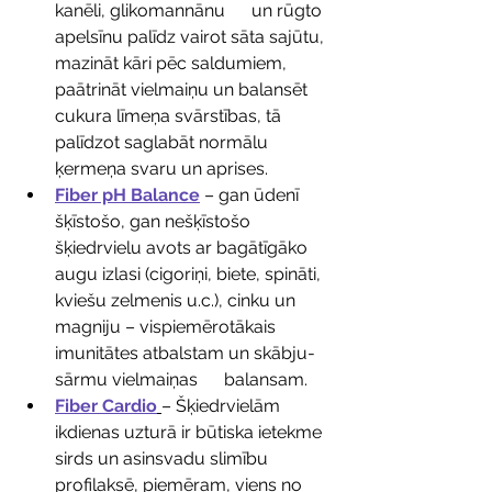
kanēli, glikomannānu      un rūgto 
apelsīnu palīdz vairot sāta sajūtu, 
mazināt kāri pēc saldumiem,      
paātrināt vielmaiņu un balansēt 
cukura līmeņa svārstības, tā 
palīdzot saglabāt normālu 
ķermeņa svaru un aprises. 
Fiber pH Balance
– gan ūdenī 
šķīstošo, gan nešķīstošo 
šķiedrvielu avots ar bagātīgāko 
augu izlasi (cigoriņi, biete, spināti, 
kviešu zelmenis u.c.), cinku un 
magniju – vispiemērotākais 
imunitātes atbalstam un skābju-
sārmu vielmaiņas      balansam.
Fiber Cardio
– Šķiedrvielām 
ikdienas uzturā ir būtiska ietekme 
sirds un asinsvadu slimību 
profilaksē, piemēram, viens no 