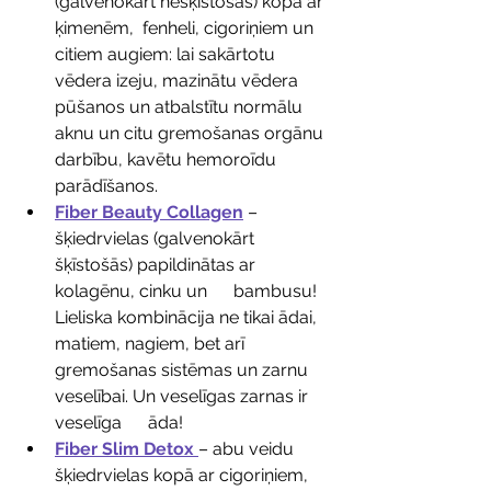
(galvenokārt nešķīstošās) kopā ar 
ķimenēm,  fenheli, cigoriņiem un 
citiem augiem: lai sakārtotu 
vēdera izeju, mazinātu vēdera      
pūšanos un atbalstītu normālu 
aknu un citu gremošanas orgānu 
darbību, kavētu hemoroīdu 
parādīšanos. 
Fiber Beauty Collagen
– 
šķiedrvielas (galvenokārt 
šķīstošās) papildinātas ar 
kolagēnu, cinku un      bambusu! 
Lieliska kombinācija ne tikai ādai, 
matiem, nagiem, bet arī      
gremošanas sistēmas un zarnu 
veselībai. Un veselīgas zarnas ir 
veselīga      āda!
Fiber Slim Detox
– abu veidu 
šķiedrvielas kopā ar cigoriņiem, 