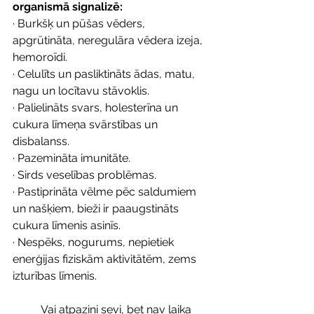
organismā signalizē:
· Burkšķ un pūšas vēders, 
apgrūtināta, neregulāra vēdera izeja, 
hemoroīdi.
· Celulīts un pasliktināts ādas, matu, 
nagu un locītavu stāvoklis.
· Palielināts svars, holesterīna un 
cukura līmeņa svārstības un 
disbalanss. 
· Pazemināta imunitāte.
· Sirds veselības problēmas.
· Pastiprināta vēlme pēc saldumiem 
un našķiem, bieži ir paaugstināts 
cukura līmenis asinīs.
· Nespēks, nogurums, nepietiek 
enerģijas fiziskām aktivitātēm, zems 
izturības līmenis.
	Vai atpazini sevi, bet nav laika 