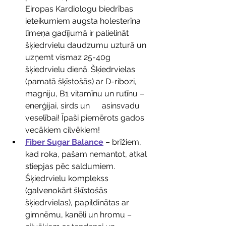
Eiropas Kardiologu biedrības 
ieteikumiem augsta holesterīna 
līmeņa gadījumā ir palielināt 
šķiedrvielu daudzumu uzturā un 
uzņemt vismaz 25-40g 
šķiedrvielu dienā. Šķiedrvielas 
(pamatā šķīstošās) ar D-ribozi, 
magniju, B1 vitamīnu un rutīnu – 
enerģijai, sirds un      asinsvadu 
veselībai! Īpaši piemērots gados 
vecākiem cilvēkiem!
Fiber Sugar Balance
 – brīžiem, 
kad roka, pašam nemantot, atkal 
stiepjas pēc saldumiem. 
Šķiedrvielu komplekss 
(galvenokārt šķīstošās 
šķiedrvielas), papildinātas ar 
gimnēmu, kanēli un hromu – 