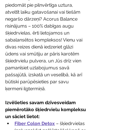
piedomāt pie pilnvērtīga uztura, 
atveltīt laiku gatavošanai vai tiešām 
negaršo dārzeņi? Acorus Balance 
risinājums – 100% dabīgas augu 
šķiedrvielas, ērti lietojamos un 
sabalansētos kompleksos! Vienu vai 
divas reizes dienā iedzeriet glāzi 
ūdens vai smūtiju ar pāris karotēm 
šķiedrvielu pulvera, un Jūs drīz vien 
pamanīsiet uzlabojumus savā 
pašsajūtā, izskatā un veselībā, kā arī 
būtiski parūpēsieties par savu 
ķermeni ilgtermiņā.
Izvēlieties savam dzīvesveidam 
piemērotāko šķiedrvielu kompleksu 
un sāciet lietot:
Fiber Colon Detox
 – šķiedrvielas 