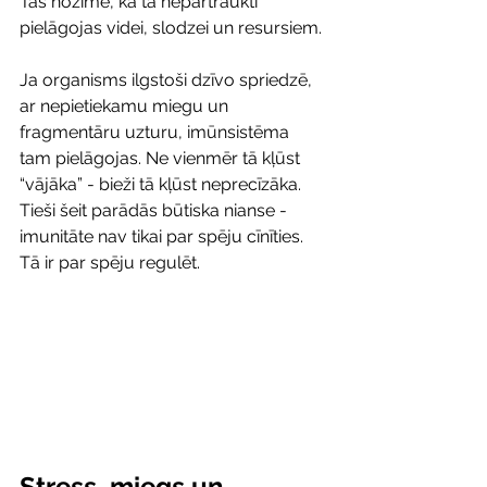
Tas nozīmē, ka tā nepārtraukti 
pielāgojas videi, slodzei un resursiem. 
Ja organisms ilgstoši dzīvo spriedzē, 
ar nepietiekamu miegu un 
fragmentāru uzturu, imūnsistēma 
tam pielāgojas. Ne vienmēr tā kļūst 
“vājāka” - bieži tā kļūst neprecīzāka.
Tieši šeit parādās būtiska nianse - 
imunitāte nav tikai par spēju cīnīties. 
Tā ir par spēju regulēt.
Stress, miegs un 