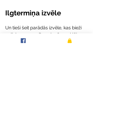
Ilgtermiņa izvēle
Un tieši šeit parādās izvēle, kas bieži 
paliek nepamanīta vai mēs meklējam 
risinājumu brīdī, kad jau jūtam sekas, 
vai arī veidojam pamatu, kurā šīs 
sekas rodas retāk.
Imunitāte nepiedāvā tūlītēju atdevi. Tā 
nestrādā kā ātrs rezultāts. Bet 
ilgtermiņā tā ir viena no retajām 
sistēmām, kas nosaka ne tikai to, cik 
bieži mēs slimojam, bet arī to, cik labi 
mēs spējam atjaunoties, pielāgoties 
un justies stabili.
Un tas vienmēr sākas agrāk, nekā 