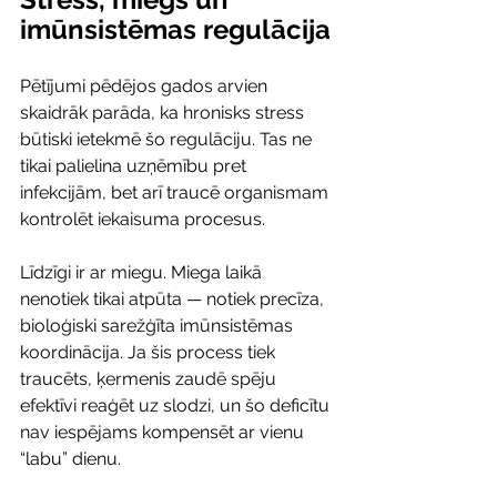
imūnsistēmas regulācija
Pētījumi pēdējos gados arvien 
skaidrāk parāda, ka hronisks stress 
būtiski ietekmē šo regulāciju. Tas ne 
tikai palielina uzņēmību pret 
infekcijām, bet arī traucē organismam 
kontrolēt iekaisuma procesus.
Līdzīgi ir ar miegu. Miega laikā 
nenotiek tikai atpūta — notiek precīza, 
bioloģiski sarežģīta imūnsistēmas 
koordinācija. Ja šis process tiek 
traucēts, ķermenis zaudē spēju 
efektīvi reaģēt uz slodzi, un šo deficītu 
nav iespējams kompensēt ar vienu 
“labu” dienu.