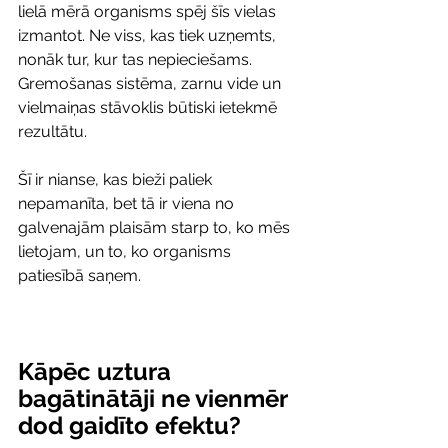
lielā mērā organisms spēj šīs vielas 
izmantot. Ne viss, kas tiek uzņemts, 
nonāk tur, kur tas nepieciešams. 
Gremošanas sistēma, zarnu vide un 
vielmaiņas stāvoklis būtiski ietekmē 
rezultātu.
Šī ir nianse, kas bieži paliek 
nepamanīta, bet tā ir viena no 
galvenajām plaisām starp to, ko mēs 
lietojam, un to, ko organisms 
patiesībā saņem.
Kāpēc uztura 
bagātinātāji ne vienmēr 
dod gaidīto efektu?