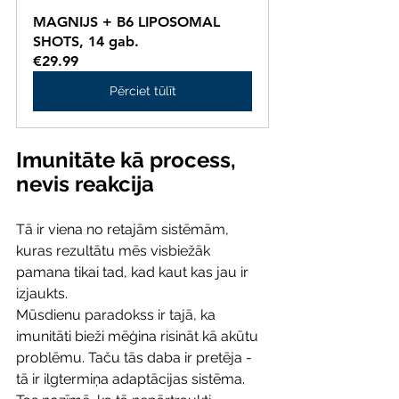
MAGNIJS + B6 LIPOSOMAL 
SHOTS, 14 gab.
€29.99
Pērciet tūlīt
Imunitāte kā process, 
nevis reakcija
Tā ir viena no retajām sistēmām, 
kuras rezultātu mēs visbiežāk 
pamana tikai tad, kad kaut kas jau ir 
izjaukts.
Mūsdienu paradokss ir tajā, ka 
imunitāti bieži mēģina risināt kā akūtu 
problēmu. Taču tās daba ir pretēja - 
tā ir ilgtermiņa adaptācijas sistēma. 