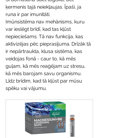
ķermenis tajā neiekļaujas. Īpaši, ja 
runa ir par imunitāti.
Imūnsistēma nav mehānisms, kuru 
var ieslēgt brīdī, kad tas kļūst 
nepieciešams. Tā nav funkcija, kas 
aktivizējas pēc pieprasījuma. Drīzāk tā 
ir nepārtraukta, klusa sistēma, kas 
veidojas fonā - caur to, kā mēs 
guļam, kā mēs reaģējam uz stresu, 
kā mēs barojam savu organismu. 
Līdz brīdim, kad tā kļūst par mūsu 
spēku vai vājumu.