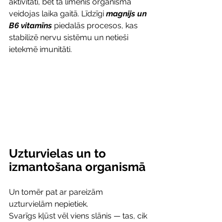
aktivitāti, bet tā līmenis organismā 
veidojas laika gaitā. Līdzīgi 
magnijs un 
B6 vitamīns
 piedalās procesos, kas 
stabilizē nervu sistēmu un netieši 
ietekmē imunitāti.
Uzturvielas un to 
izmantošana organismā
Un tomēr pat ar pareizām 
uzturvielām nepietiek.
Svarīgs kļūst vēl viens slānis — tas, cik 