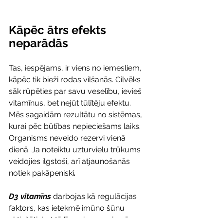
Kāpēc ātrs efekts 
neparādās
Tas, iespējams, ir viens no iemesliem, 
kāpēc tik bieži rodas vilšanās. Cilvēks 
sāk rūpēties par savu veselību, ievieš 
vitamīnus, bet nejūt tūlītēju efektu.
Mēs sagaidām rezultātu no sistēmas, 
kurai pēc būtības nepieciešams laiks. 
Organisms neveido rezervi vienā 
dienā. Ja noteiktu uzturvielu trūkums 
veidojies ilgstoši, arī atjaunošanās 
notiek pakāpeniski
. 
D3 vitamīns
 darbojas kā regulācijas 
faktors, kas ietekmē imūno šūnu 