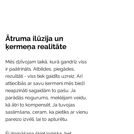
Ātruma ilūzija un 
ķermeņa realitāte
Mēs dzīvojam laikā, kurā gandrīz viss 
ir paātrināts. Atbildes, piegādes, 
rezultāti - viss tiek gaidīts uzreiz. Arī 
attiecībās ar savu ķermeni mēs bieži 
neapzināti sagaidām to pašu. Ja 
parādās nogurums, meklējam veidu, 
kā ātri to kompensēt. Ja tuvojas 
saslimšana, ceram, ka pietiks ar vienu 
pareizo izvēli, lai to apturētu.
Šī domāšana šķiet loģiska, bet 