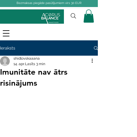
Bezmaksas piegāde pasūtījumiem virs 30 EUR
Ieraksts
shidlovskaaana
14. apr.
Lasīts 3 min
Imunitāte nav ātrs
risinājums